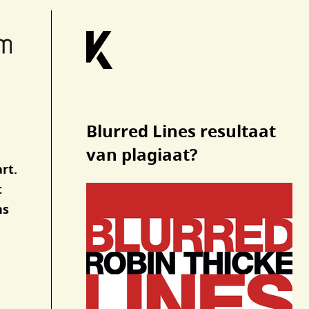
Blurred Lines resultaat
van plagiaat?
rt.
t
ns