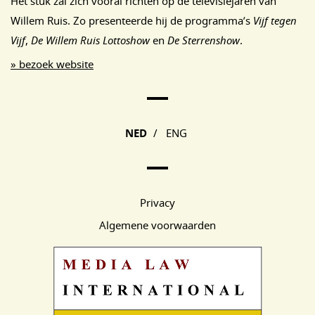
Het stuk zal zich vooral richten op de televisiejaren van
Willem Ruis. Zo presenteerde hij de programma’s
Vijf tegen
Vijf
,
De Willem Ruis Lottoshow
en
De Sterrenshow
.
» bezoek website
Main Page Navigation
NED
/
ENG
Privacy
Algemene voorwaarden